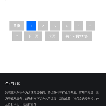
下载功能，这也让”选对工具“变得尤为重要。
市...
首页
1
2
3
4
5
6
7
下一页
末页
共
157
页
937
条
合作须知
跨境王系列软件为方便跨境电商、跨境营销等行业而开发。请用于跨境、出
海等正规业务，如果利用本软件从事违规、违法业务，我们会关停账号，并
且自行承担一切法律责任。