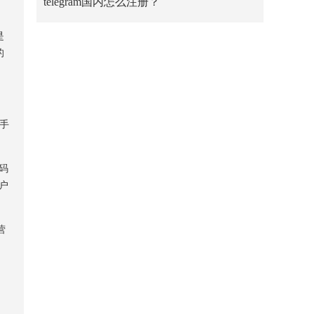
telegram国内怎么注册？
是
的
手
码
用户
营