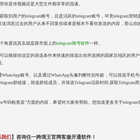
，不管你是传视频还是大型文件都非常的迅速。
户的telegram账号，且是活跃的telegram账号，毕竟telegram营销
发送消息过去的用户从来不回复你或者是根本不看你发送的内容，那么你
换个角度说其实就是跟市面上的
telegram筛号软件
一样。
些，可以根据你设定的筛选条件来快速的筛选出你所选择的国家后地区的用户
号。
tsApp账号、以及通过WhatsApp头像判断性别年龄，可以筛选手机号
导入Telegram群链接，筛选群组成员，并筛选Telegram活跃时间,获取Telegram
m号码检查器”方面的内容，希望对大家有帮助。想知道更多关于telegram
系我们
】咨询任一跨境王官网客服开通软件！