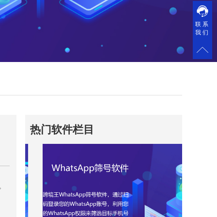
联系
我们
热门软件栏目
。
图
。