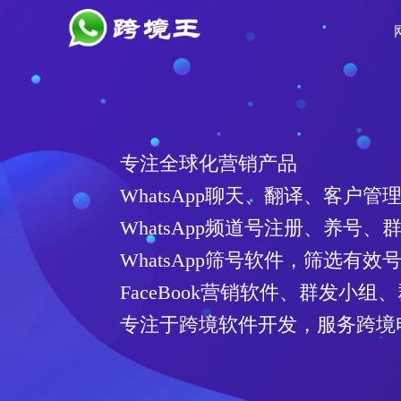
WhatsA
注册6段频
操作简单，
对接多家接
适配性强，