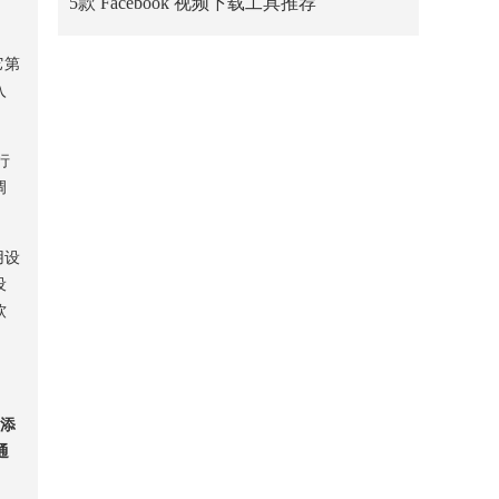
5款 Facebook 视频下载工具推荐
它第
入
行
调
用设
设
软
量添
通