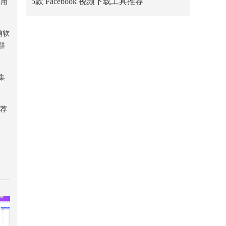
5款 Facebook 视频下载工具推荐
集用
销软
群
集
 荐