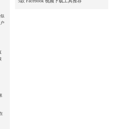
5款 Facebook 视频下载工具推荐
类似
用户
直
获
第
在