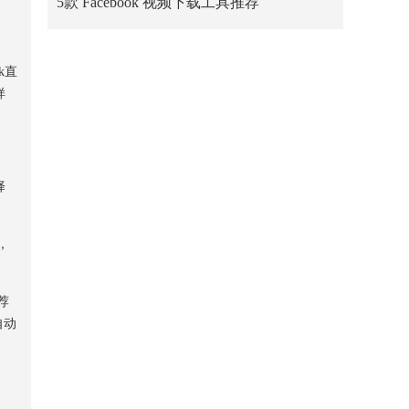
5款 Facebook 视频下载工具推荐
k直
样
择
，
荐
自动