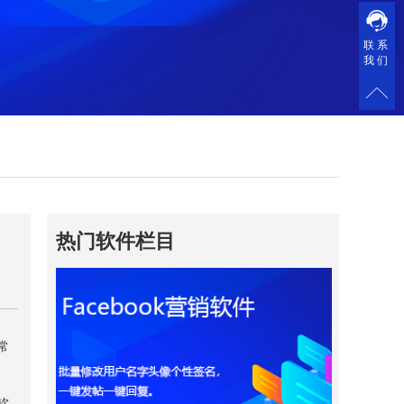
联系
我们
热门软件栏目
常
软