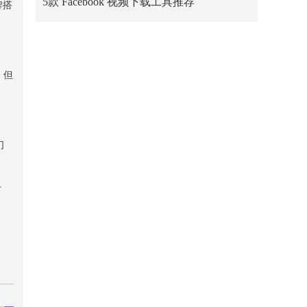
5款 Facebook 视频下载工具推荐
牌搭
，但
们
于