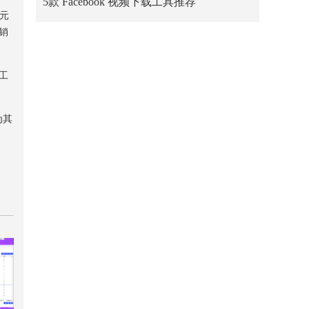
5款 Facebook 视频下载工具推荐
销元
营销
工
为其