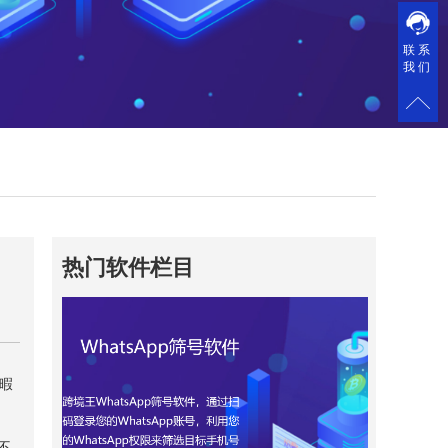
联系
我们
热门软件栏目
闲暇
不