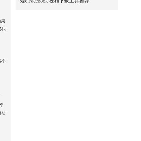
5款 Facebook 视频下载工具推荐
如果
展我
差不
。
荐
自动