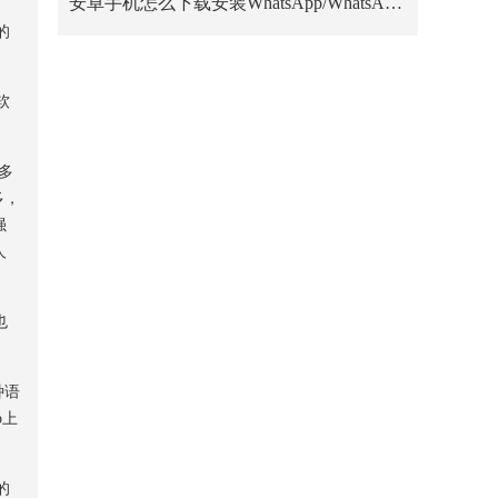
安卓手机怎么下载安装WhatsApp/WhatsApp Business？
的
软
在多
多，
强
人
也
多种语
p上
的