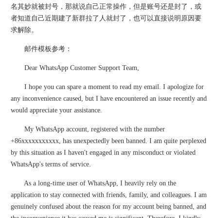
名其妙就被封号，那就说自己正常操作，但是账号还是封了，或
者知道自己近期建了新群拉了人就封了，也可以直接说明原因要
求解除。
邮件模板参考：
Dear WhatsApp Customer Support Team,
I hope you can spare a moment to read my email. I apologize for
any inconvenience caused, but I have encountered an issue recently and
would appreciate your assistance.
My WhatsApp account, registered with the number
+86xxxxxxxxxxx, has unexpectedly been banned. I am quite perplexed
by this situation as I haven't engaged in any misconduct or violated
WhatsApp's terms of service.
As a long-time user of WhatsApp, I heavily rely on the
application to stay connected with friends, family, and colleagues. I am
genuinely confused about the reason for my account being banned, and