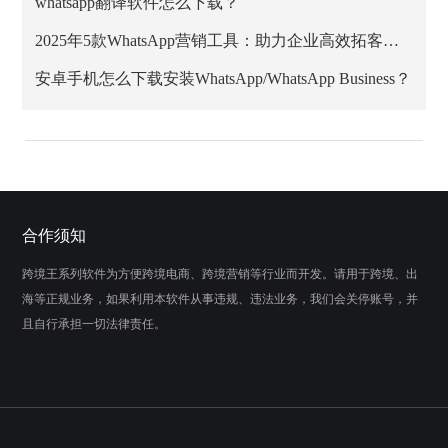
whatsapp翻译软件怎么下载？
2025年5款WhatsApp营销工具：助力企业高效拓客与私域增长
安卓手机怎么下载安装WhatsApp/WhatsApp Business？
合作须知
跨境王系列软件为方便跨境电商、跨境营销等行业而开发。请用于跨境、出
海等正规业务，如果利用本软件从事违规、违法业务，我们会关停账号，并
且自行承担一切法律责任。