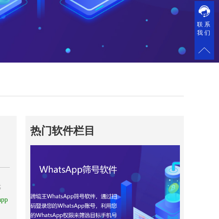
联系
我们
热门软件栏目
等
app