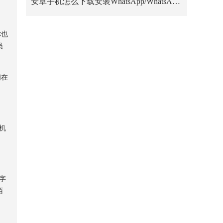
安卓手机怎么下载安装WhatsApp/WhatsApp Business？
你也
员
间在
机
文字
陌