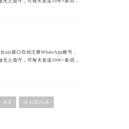
无人值守，可每天发送10W+条消
api接口自动注册WhatsApp账号，
无人值守，可每天发送10W+条消
末页
共
42
页
251
条