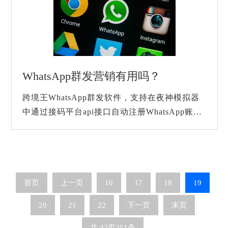
WhatsApp群发营销有用吗？
跨境王WhatsApp群发软件，支持在夜神模拟器
中通过接码平台api接口自动注册WhatsApp账
号，每天按照固定时间进行养号，群发消息，傻
瓜化操作，真正做无人值守，可每天发送
10W+条消息，操...
首页
上一页
16
17
18
19
20
21
22
下一页
末页
共
42
页
251
条