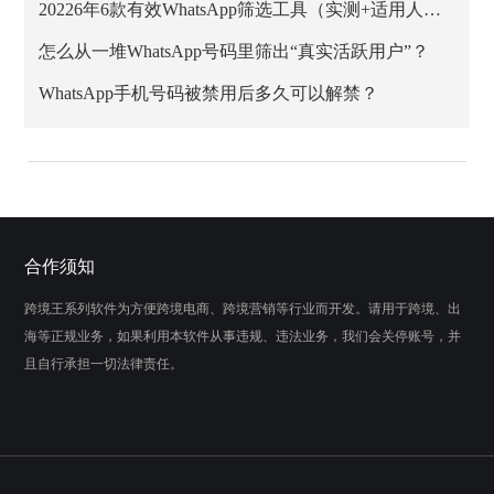
20226年6款有效WhatsApp筛选工具（实测+适用人群）
怎么从一堆WhatsApp号码里筛出“真实活跃用户”？
WhatsApp手机号码被禁用后多久可以解禁？
合作须知
跨境王系列软件为方便跨境电商、跨境营销等行业而开发。请用于跨境、出
海等正规业务，如果利用本软件从事违规、违法业务，我们会关停账号，并
且自行承担一切法律责任。