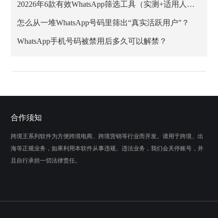
20226年6款有效WhatsApp筛选工具（实测+适用人群）
怎么从一堆WhatsApp号码里筛出“真实活跃用户”？
WhatsApp手机号码被禁用后多久可以解禁？
合作须知
跨境王系列软件为方便跨境电商、跨境营销等行业而开发。请用于跨境、出
海等正规业务，如果利用本软件从事违规、违法业务，我们会关停账号，并
且自行承担一切法律责任。