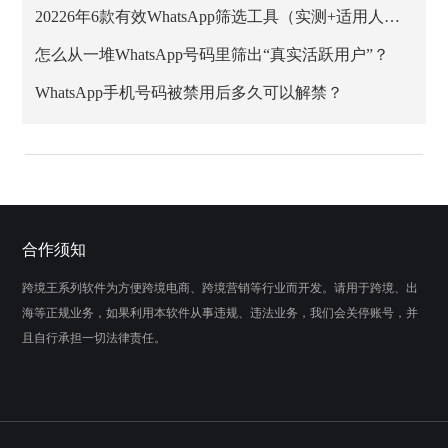
20226年6款有效WhatsApp筛选工具（实测+适用人群）
怎么从一堆WhatsApp号码里筛出“真实活跃用户”？
WhatsApp手机号码被禁用后多久可以解禁？
合作须知
跨境王系列软件为方便跨境电商、跨境营销等行业而开发。请用于跨境、出
海等正规业务，如果利用本软件从事违规、违法业务，我们会关停账号，并
且自行承担一切法律责任。