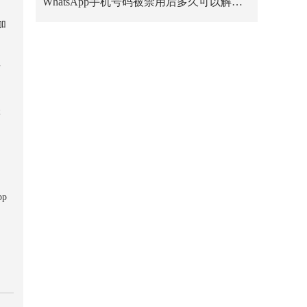
WhatsApp手机号码被禁用后多久可以解禁？
加
发
账
p