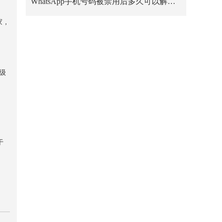
WhatsApp手机号码被禁用后多久可以解禁？
家，
级
于