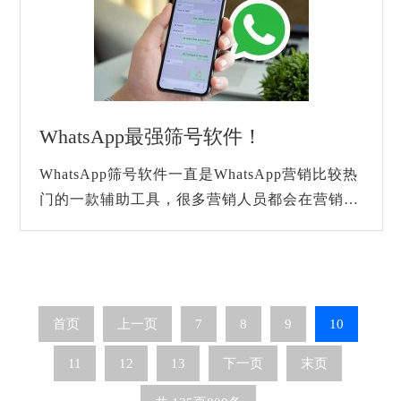
WhatsApp最强筛号软件！
WhatsApp筛号软件一直是WhatsApp营销比较热
门的一款辅助工具，很多营销人员都会在营销之
前用这个软件把号码名单给筛一遍，来提升营销
的效率以及消息传达率。今天跨境王就给大家带
来...
首页
上一页
7
8
9
10
11
12
13
下一页
末页