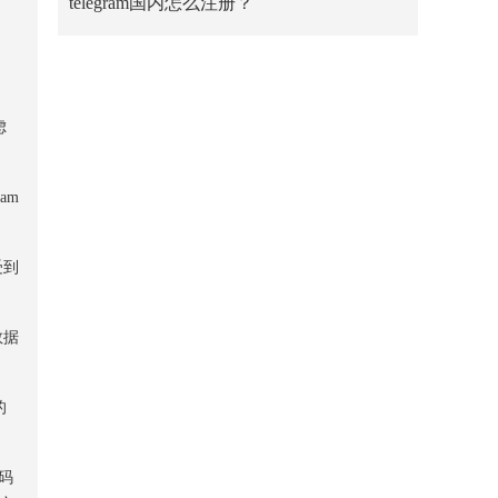
telegram国内怎么注册？
虑
am
受到
数据
的
号码