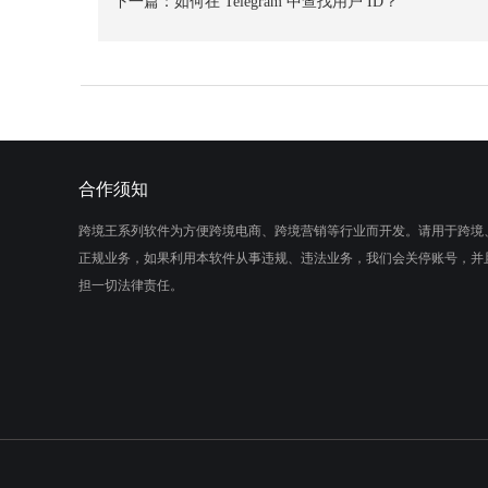
下一篇：
如何在 Telegram 中查找用户 ID？
合作须知
跨境王系列软件为方便跨境电商、跨境营销等行业而开发。请用于跨境
正规业务，如果利用本软件从事违规、违法业务，我们会关停账号，并
担一切法律责任。