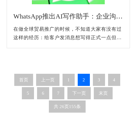
WhatsApp推出AI写作助手：企业沟通与营销更高效
在做全球贸易推广的时候，不知道大家有没有过
这样的经历：给客户发消息想写得正式一点但是
最后看起来感觉很太生硬，想写得轻松一些又怕
显得不专业。尤其是做客服和营销的小伙...
首页
上一页
1
2
3
4
5
6
7
下一页
末页
共
26
页
155
条