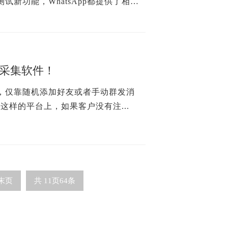
新功能，WhatsApp都提供了相
员采集软件！
，仅靠随机添加好友或者手动群发消
这样的平台上，如果客户没有注...
末页
共
11
页
64
条