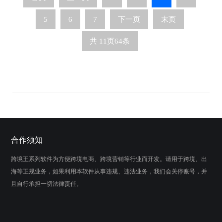
5
6
7
下一页
末页
共
11
页
64
条
合作须知
跨境王系列软件为方便跨境电商、跨境营销等行业而开发。请用于跨境、出
海等正规业务，如果利用本软件从事违规、违法业务，我们会关停账号，并
且自行承担一切法律责任。