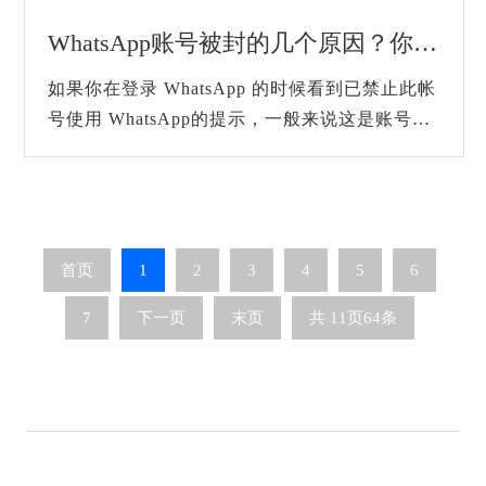
WhatsApp账号被封的几个原因？你看看你中招了吗？
如果你在登录 WhatsApp 的时候看到已禁止此帐
号使用 WhatsApp的提示，一般来说这是账号被
封禁了所导致的。这类封号通常并非无缘无故的
被封号，而是触发了平台的某些安全机制。通过
对...
首页
1
2
3
4
5
6
7
下一页
末页
共
11
页
64
条