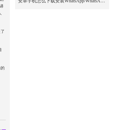
安卓手机怎么下载安装WhatsApp/WhatsApp Business？
翻译
人
是了
借
你的