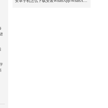
安卓手机怎么下载安装WhatsApp/WhatsApp Business？
每
以进
适
文字
陌