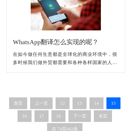
WhatsApp翻译怎么实现的呢？
在如今做任何生意都是全球化的商业环境中，很
多时候我们做外贸都需要和各种各样国家的人进
行交流。而WhatsApp作为一款非常受欢迎的社
交通讯软件，在全球每月拥有超过20亿+的用
户...
首页
上一页
12
13
14
15
16
17
18
下一页
末页
共
74
页
442
条