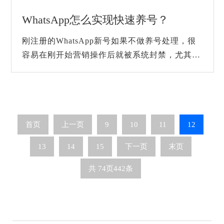
WhatsApp怎么实现快速养号？
刚注册的WhatsApp新号如果不做养号处理，很
容易在刚开始营销操作后就被系统封禁，尤其是
频繁加人、群发信息、发送广告链接这些行为，
这些都很容易被判定为异常行为被封号。而要...
首页
上一页
9
10
11
12
13
14
15
下一页
末页
共
74
页
442
条