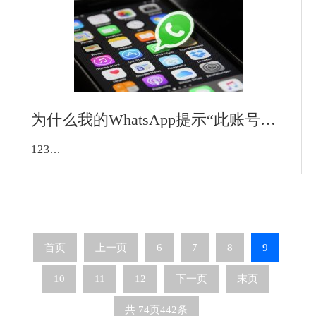
为什么我的WhatsApp提示“此账号因垃圾信息无法继续使用”？
123...
首页
上一页
6
7
8
9
10
11
12
下一页
末页
共
74
页
442
条