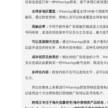
目前也就是只有一种WhatsApp群发。接下来我们来深度的
全球
多地区
覆盖
：
WhatsApp覆盖全球180多
极高。通过群发营销，营销人员可以快速覆盖全球各地
高触达
率：
不同于邮件推广容易被拦截或进入垃圾箱
号码有效，发送的消息基本可以百分之百送达，极大提
可以直接聊天交流
：
通过WhatsApp群发，客
以提升成交的转化率，和单向宣传相比，这种互动性的
成本低
而且
效果好
：
相比传统广告投放的小号，Wh
支出也就比如要购买一些WhatsApp账号这样。既适
多样化内容
：
群发内容不仅可以是纯文字，还可以
引力。
所以在整体上来看进行WhatsApp群发营销还是很
以使用这个方法帮助我们营销推广宣传以及寻找客户。
跨境王专注于海外流量研究/海外营销类产品研发，有