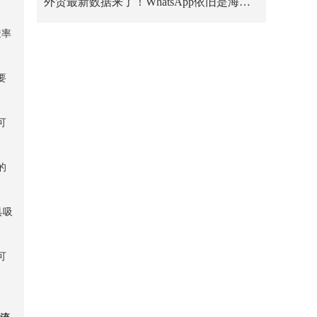
外贸最新数据来了！WhatsApp依旧是海外卖家的第一阵地
透率
要
可
的
具吸
可