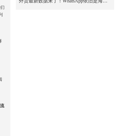
外贸最新数据来了！WhatsApp依旧是海外卖家的第一阵地
我们
列
，
择
、
阅
外流