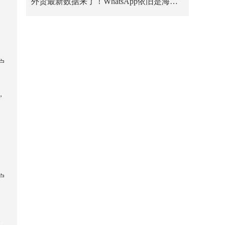
外贸最新数据来了！WhatsApp依旧是海外卖家的第一阵地
户
，
户