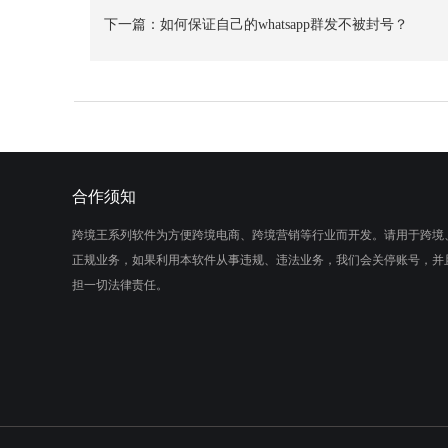
下一篇：
如何保证自己的whatsapp群发不被封号？
合作须知
跨境王系列软件为方便跨境电商、跨境营销等行业而开发。请用于跨境
正规业务，如果利用本软件从事违规、违法业务，我们会关停账号，并
担一切法律责任。