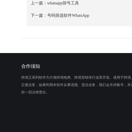
上一篇：
whatsapp筛号工具
下一篇：
号码筛选软件WhatsApp
合作须知
跨境王系列软件为方便跨境电商、跨境营销等行业而开发。请用于跨境
正规业务，如果利用本软件从事违规、违法业务，我们会关停账号，并
担一切法律责任。