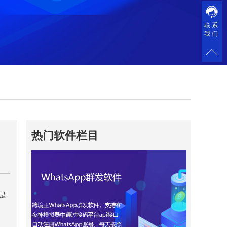
联系
我们
热门软件栏目
是
、