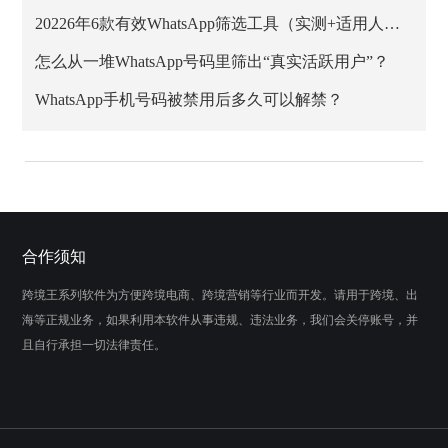
20226年6款有效WhatsApp筛选工具（实测+适用人群）
怎么从一堆WhatsApp号码里筛出“真实活跃用户”？
WhatsApp手机号码被禁用后多久可以解禁？
合作须知
跨境王系列软件为方便跨境电商、跨境营销等行业而开发。请用于跨境、出
海等正规业务，如果利用本软件从事违规、违法业务，我们会关停账号，并
且自行承担一切法律责任。